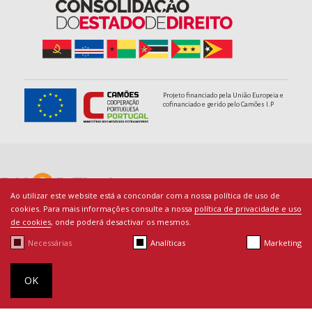
Projeto financiado pela União Europeia e
cofinanciado e gerido pelo Camões I.P
Ao utilizar este website está a concondar com a nossa política de uso de
cookies. Para mais informações consulte a nossa
política de privacidade e uso
de cookies
, onde poderá desactivar os mesmos.
Necessárias
Analíticas
Marketing
© Copyright PACED - Todos os direitos reservados.
Termos de Utilização
|
Ficha Técnica
|
Política de Cookies
|
By
OK
bluesoft