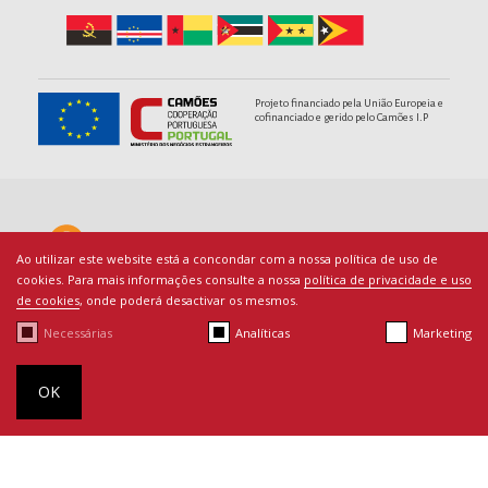
Projeto financiado pela União Europeia e
cofinanciado e gerido pelo Camões I.P
Ao utilizar este website está a concondar com a nossa política de uso de
cookies. Para mais informações consulte a nossa
política de privacidade e uso
de cookies
, onde poderá desactivar os mesmos.
Necessárias
Analíticas
Marketing
© Copyright PACED - Todos os direitos reservados.
Termos de Utilização
|
Ficha Técnica
|
Política de Cookies
|
By
OK
bluesoft