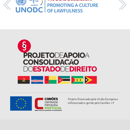
Projeto financiado pela União Europeia e
cofinanciado e gerido pelo Camões I.P