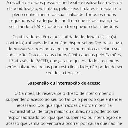
A recolha de dados pessoais neste site é realizada através da
disponibilização, voluntária, pelos seus titulares e mediante o
pleno conhecimento da sua finalidade. Todos os dados
requeridos são adequados ao fim a que se destinam, não
solicitando o PACED dados do foro privado dos indivíduos.
Os utilizadores têm a possibilidade de deixar o(s) seu(s)
contacto(s) através de formulário disponível
on-line
, para envio
de
newsletter
, podendo a qualquer momento cancelar a sua
subscrição. O acesso aos dados é feito apenas pelo Camões,
Li e aceito os
Termos de Utilização
SUBSCREVER
I.P. através do PACED, que garante que os dados recebidos
serão utilizados apenas para esta finalidade, não podendo ser
cedidos a terceiros.
Suspensão ou interrupção de acesso
O Camões, I.P. reserva-se o direito de interromper ou
suspender o acesso ao seu portal, pelo período que entender
necessário, por quaisquer razões de ordem técnica,
administrativa, de força maior ou outras, não podendo ser
responsabilizado por qualquer suspensão ou interrupção de
acesso que venha porventura a ocorrer por causa que não lhe