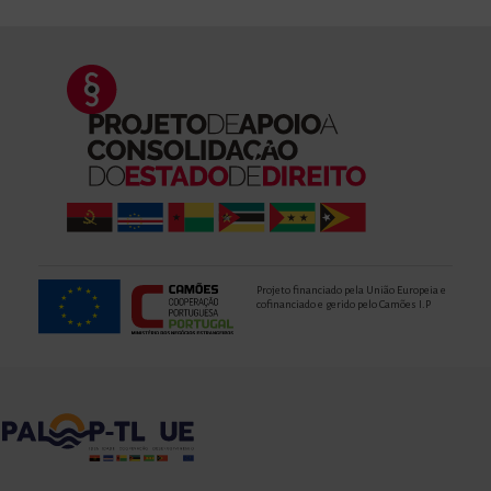
Projeto financiado pela União Europeia e
cofinanciado e gerido pelo Camões I.P