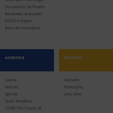
Gestaotransparente.org
[Fonte:
]
Documentos de Projeto
Resultados alcançados
PACED in English
Bolsa de Formadores
ACONTECE
RECURSOS
Galeria
Glossário
Notícias
Publicações
Agenda
Links Úteis
Spots Temáticos
COVID-19 e Estado de