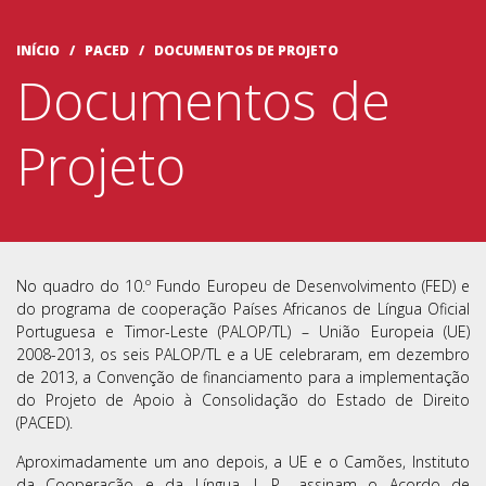
INÍCIO
/ PACED /
DOCUMENTOS DE PROJETO
Documentos de
Projeto
No quadro do 10.º Fundo Europeu de Desenvolvimento (FED) e
do programa de cooperação Países Africanos de Língua Oficial
Portuguesa e Timor-Leste (PALOP/TL) – União Europeia (UE)
2008-2013, os seis PALOP/TL e a UE celebraram, em dezembro
de 2013, a Convenção de financiamento para a implementação
do Projeto de Apoio à Consolidação do Estado de Direito
(PACED).
Aproximadamente um ano depois, a UE e o Camões, Instituto
da Cooperação e da Língua, I. P., assinam o Acordo de