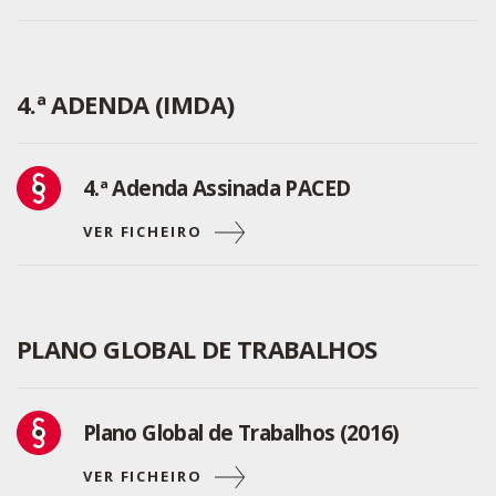
Subscreva a nossa
Newsletter!
Fique sempre a par de todas as novidades!
4.ª ADENDA (IMDA)
4.ª Adenda Assinada PACED
VER FICHEIRO
PLANO GLOBAL DE TRABALHOS
Li e aceito os
Termos de Utilização
SUBSCREVER
Plano Global de Trabalhos (2016)
VER FICHEIRO