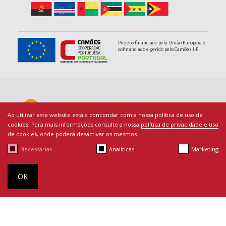
Projeto financiado pela União Europeia e
cofinanciado e gerido pelo Camões I.P
Ao utilizar este website está a concondar com a nossa política de uso de
cookies. Para mais informações consulte a nossa
política de privacidade e uso
de cookies
, onde poderá desactivar os mesmos.
Necessárias
Analíticas
Marketing
© Copyright PACED - Todos os direitos reservados.
Termos de Utilização
|
Ficha Técnica
|
Política de Cookies
|
By
OK
bluesoft