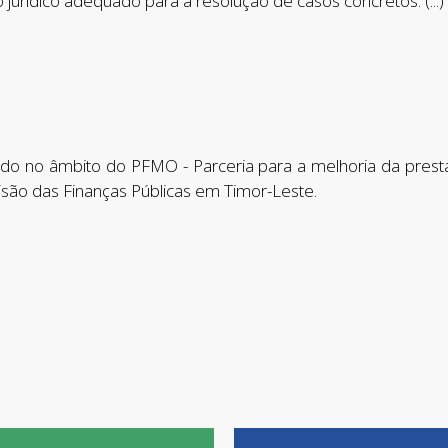
jurídico adequado para a resolução de casos concretos. (...)
.
do no âmbito do PFMO - Parceria para a melhoria da prest
isão das Finanças Públicas em Timor-Leste.