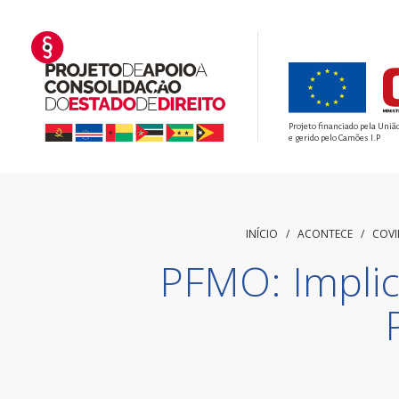
Projeto financiado pela Uniã
e gerido pelo Camões I.P
INÍCIO
/ ACONTECE /
COVI
PFMO: Implic