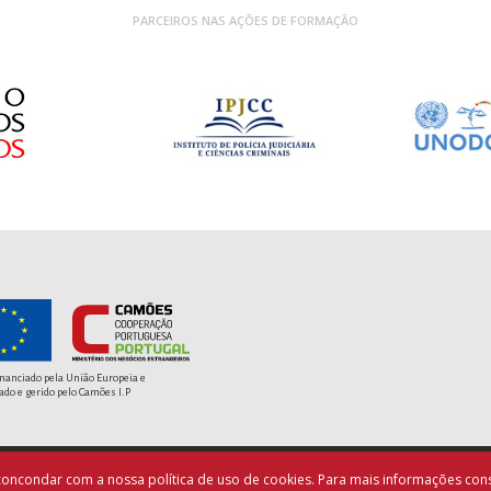
PARCEIROS NAS AÇÕES DE FORMAÇÃO
inanciado pela União Europeia e
ado e gerido pelo Camões I.P
a concondar com a nossa política de uso de cookies. Para mais informações cons
© Copyright PACED - Todos os direitos reservados.