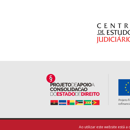
Projeto f
cofinanci
Ao utilizar este website está 