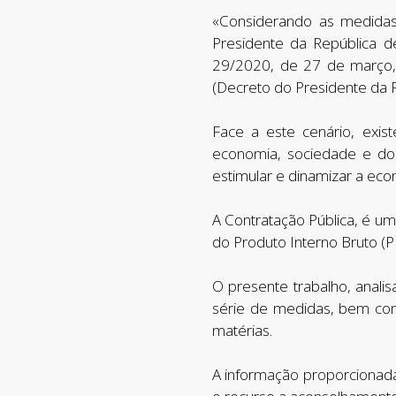
«Considerando as medida
Presidente da República d
29/2020, de 27 de março,
(Decreto do Presidente da R
Face a este cenário, exi
economia, sociedade e d
estimular e dinamizar a eco
A Contratação Pública, é u
do Produto Interno Bruto (PI
O presente trabalho, anali
série de medidas, bem com
matérias.
A informação proporcionada