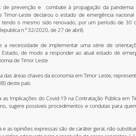
s de prevenção e combate à propagação da pandemia d
e Timor-Leste declarou o estado de emergência nacional
 tendo o mesmo sido renovado, por um período de 30 di
epublica n º 32/2020, de 27 de abril).
ste a necessidade de implementar uma série de orientaç
o Estado, de modo a responder ao atual estado de eme
nomia de Timor Leste.
ma das áreas chaves da economia em Timor Leste, represent
B) deste país.
sa as Implicações do Covid-19 na Contratação Pública em T
o, sugere possíveis procedimentos e condutas para quem
 e as opiniões expressas são de caráter geral, não substit