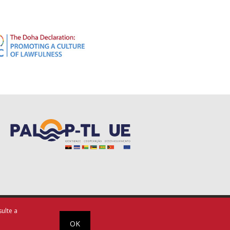
ubscreva a nossa Newsletter!
que sempre a par de todas as novidades!
SUBSCREVER
Li e aceito os
Termos de Utilização
ulte a
OK
esoft