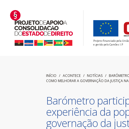
Projeto financiado pela Uniã
e gerido pelo Camões I.P
INÍCIO
/ ACONTECE /
NOTÍCIAS
/
BARÓMETRO 
COMO MELHORAR A GOVERNAÇÃO DA JUSTIÇA NA 
Barómetro particip
experiência da po
governação da just