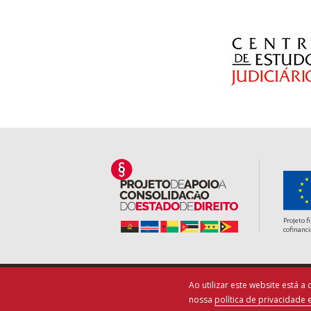
Projeto f
cofinanci
Ao utilizar este website está 
nossa
política de privacidade 
Term