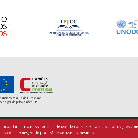
S
Fi
inanciado pela União Europeia e
ado e gerido pelo Camões I.P
a concondar com a nossa política de uso de cookies. Para mais informações cons
© Copyright PACED - Todos os direitos reservados.
e uso de cookies
, onde poderá desactivar os mesmos.
os de Utilização
|
Ficha Técnica
|
Política de Cookies
|
By
blu