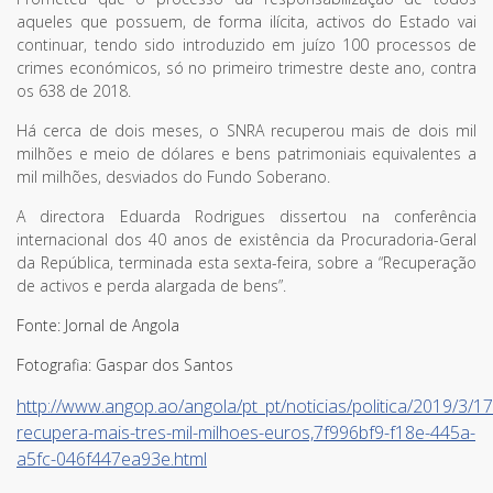
aqueles que possuem, de forma ilícita, activos do Estado vai
continuar, tendo sido introduzido em juízo 100 processos de
crimes económicos, só no primeiro trimestre deste ano, contra
os 638 de 2018.
Há cerca de dois meses, o SNRA recuperou mais de dois mil
milhões e meio de dólares e bens patrimoniais equivalentes a
mil milhões, desviados do Fundo Soberano.
A directora Eduarda Rodrigues dissertou na conferência
internacional dos 40 anos de existência da Procuradoria-Geral
da República, terminada esta sexta-feira, sobre a “Recuperação
de activos e perda alargada de bens”.
Fonte: Jornal de Angola
Fotografia: Gaspar dos Santos
http://www.angop.ao/angola/pt_pt/noticias/politica/2019/3/1
recupera-mais-tres-mil-milhoes-euros,7f996bf9-f18e-445a-
Termos de Utilização
a5fc-046f447ea93e.html