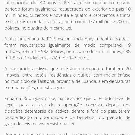
Internacional dos 40 anos da PGR, acrescentou que no mesmo
período foram igualmente recuperados do exterior do país 10
mil milhões, duzentos e noventa e quatro e setecentos e trinta
e seis reais (moeda brasileira), bem como 477 milhões e 200 mil
dólares, no quadro da mesma Lei.
A alta funcionária da PGR revelou ainda que, já dentro do país,
foram recuperados igualmente de modo compulsivo 19
milhões, 393 mil e 982 dólares, bem como dois mil milhões, 438
milhões e 174 kwanzas, além de 143 euros.
A procuradora disse que o Estado recuperou também 20
imóveis, entre hotéis, residências e outros, com maior ênfase
no município de Talatona, província de Luanda, além de viaturas
e embarcações, no estrangeiro.
Eduarda Rodrigues disse, na ocasião, que o Estado teve de
seguir para a fase de recuperação coerciva, depois dos
cidadãos detentores de activos, dentro e fora do país, terem
desperdiçado a oportunidade de beneficiar do período de
graça de seis meses previsto na Lei.
Prometeu que o processo da responsabilização de todos