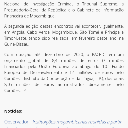
Nacional de Investigação Criminal, o Tribunal Supremo, a
Procuradoria-Geral da República e o Gabinete de Informação
Financeira de Moçambique.
A segunda edição destes encontros vai acontecer, igualmente,
em Angola, Cabo Verde, Moçambique, São Tomé e Príncipe e
Timor-Leste, tendo sido realizada, em fevereiro deste ano, na
Guiné-Bissau.
Com duração até dezembro de 2020, o PACED tem um
orçamento global de 8,4 milhões de euros (7 milhões
financiados pela União Europeia ao abrigo do 10.º Fundo
Europeu de Desenvolvimento e 1,4 milhões de euros pelo
Camões - Instituto da Cooperação e da Língua, I. P.), dos quais
8,05 milhões de euros administrados diretamente pelo
Subscreva a nossa
Camões, I.P.
Newsletter!
Notícias:
Fique sempre a par de todas as novidades!
Observador -
Instituições moçambicanas reunidas a partir