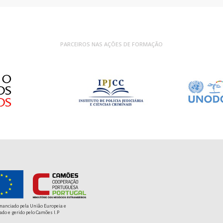
PARCEIROS NAS AÇÕES DE FORMAÇÃO
S
Fi
inanciado pela União Europeia e
ado e gerido pelo Camões I.P