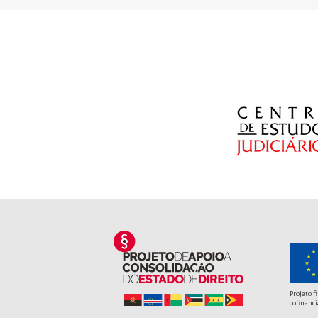
Projeto f
cofinanci