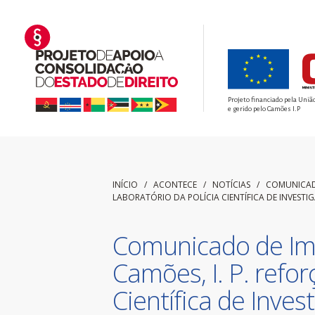
Projeto financiado pela Uniã
e gerido pelo Camões I.P
INÍCIO
/ ACONTECE /
NOTÍCIAS
/
COMUNICADO
LABORATÓRIO DA POLÍCIA CIENTÍFICA DE INVESTI
Comunicado de Imp
Camões, I. P. refor
Científica de Inves