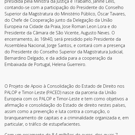
presidida pela Ministra da Justiça e Trabalho, Janine Lélis,
contando-se com a participação do Presidente do Conselho
Superior da Magistratura do Ministério Público, Óscar Tavares,
do Chefe de Cooperação junto da Delegação da União
Europeia na Cidade da Praia, Jose Roman Leon Lora e do
Presidente da Câmara de São Vicente, Augusto Neves. O
encerramento, às 16h40, será presidido pelo Presidente da
Assembleia Nacional, Jorge Santos, e contará com a presença
do Presidente do Conselho Superior da Magistratura Judicial,
Bernardino Delgado, e da adida para a cooperação da
Embaixada de Portugal, Helena Guerreiro.
Subscreva a nossa
Newsletter!
O Projeto de Apoio à Consolidação do Estado de Direito nos
PALOP e Timor-Leste (PACED) nasce da parceria da União
Fique sempre a par de todas as novidades!
Europeia com os PALOP e Timor-Leste e tem como objetivos a
afirmação e consolidação do Estado de direito nestes países,
assim como a prevenção e luta contra a corrupção, o
branqueamento de capitais e a criminalidade organizada e, em
particular, o tráfico de estupefacientes.
Com um orçamento de 8,4 milhões de euros, dos quais 7