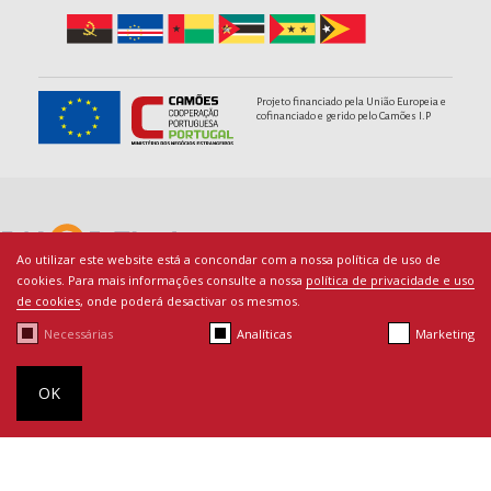
Projeto financiado pela União Europeia e
cofinanciado e gerido pelo Camões I.P
Ao utilizar este website está a concondar com a nossa política de uso de
cookies. Para mais informações consulte a nossa
política de privacidade e uso
de cookies
, onde poderá desactivar os mesmos.
Necessárias
Analíticas
Marketing
© Copyright PACED - Todos os direitos reservados.
Termos de Utilização
|
Ficha Técnica
|
Política de Cookies
|
By
OK
bluesoft