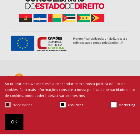
Projeto financiado pela União Europeia e
cofinanciado e gerido pelo Camões I.P
Ao utilizar este website está a concondar com a nossa política de uso de
cookies. Para mais informações consulte a nossa
política de privacidade e uso
de cookies
, onde poderá desactivar os mesmos.
Necessárias
Analíticas
Marketing
© Copyright PACED - Todos os direitos reservados.
Termos de Utilização
|
Ficha Técnica
|
Política de Cookies
|
By
OK
bluesoft