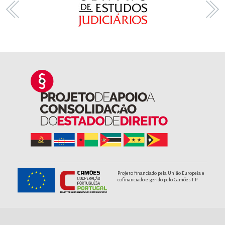
Projeto financiado pela União Europeia e
cofinanciado e gerido pelo Camões I.P