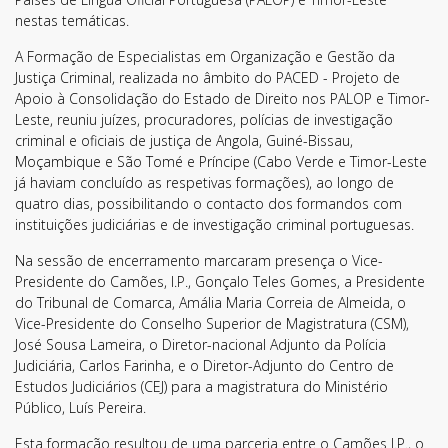
nestas temáticas.
A Formação de Especialistas em Organização e Gestão da
Justiça Criminal, realizada no âmbito do PACED - Projeto de
Apoio à Consolidação do Estado de Direito nos PALOP e Timor-
Leste, reuniu juízes, procuradores, polícias de investigação
criminal e oficiais de justiça de Angola, Guiné-Bissau,
Moçambique e São Tomé e Príncipe (Cabo Verde e Timor-Leste
já haviam concluído as respetivas formações), ao longo de
quatro dias, possibilitando o contacto dos formandos com
instituições judiciárias e de investigação criminal portuguesas.
Na sessão de encerramento marcaram presença o Vice-
Presidente do Camões, I.P., Gonçalo Teles Gomes, a Presidente
do Tribunal de Comarca, Amália Maria Correia de Almeida, o
Vice-Presidente do Conselho Superior de Magistratura (CSM),
José Sousa Lameira, o Diretor-nacional Adjunto da Polícia
Judiciária, Carlos Farinha, e o Diretor-Adjunto do Centro de
Estudos Judiciários (CEJ) para a magistratura do Ministério
Público, Luís Pereira.
Esta formação resultou de uma parceria entre o Camões I.P., o