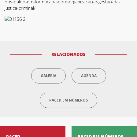
dos-palop-em-formacao-sobre-organizacao-e-gestao-da-
justica-criminal/
RELACIONADOS
GALERIA
AGENDA
PACED EM NÚMEROS
PACED
PACED EM NÚMEROS