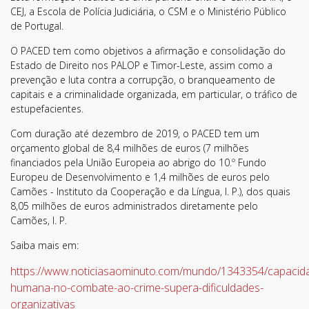
CEJ, a Escola de Polícia Judiciária, o CSM e o Ministério Público
de Portugal.
O PACED tem como objetivos a afirmação e consolidação do
Estado de Direito nos PALOP e Timor-Leste, assim como a
prevenção e luta contra a corrupção, o branqueamento de
capitais e a criminalidade organizada, em particular, o tráfico de
estupefacientes.
Com duração até dezembro de 2019, o PACED tem um
orçamento global de 8,4 milhões de euros (7 milhões
financiados pela União Europeia ao abrigo do 10.º Fundo
Europeu de Desenvolvimento e 1,4 milhões de euros pelo
Camões - Instituto da Cooperação e da Língua, I. P.), dos quais
8,05 milhões de euros administrados diretamente pelo
Camões, I. P.
Saiba mais em:
Subscreva a nossa
Newsletter!
https://www.noticiasaominuto.com/mundo/1343354/capacid
humana-no-combate-ao-crime-supera-dificuldades-
Fique sempre a par de todas as novidades!
organizativas