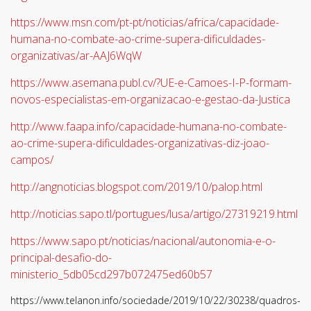
https://www.msn.com/pt-pt/noticias/africa/capacidade-
humana-no-combate-ao-crime-supera-dificuldades-
organizativas/ar-AAJ6WqW
https://www.asemana.publ.cv/?UE-e-Camoes-I-P-formam-
novos-especialistas-em-organizacao-e-gestao-da-Justica
http://www.faapa.info/capacidade-humana-no-combate-
ao-crime-supera-dificuldades-organizativas-diz-joao-
campos/
Li e aceito os
Termos de Utilização
SUBSCREVER
http://angnoticias.blogspot.com/2019/10/palop.html
http://noticias.sapo.tl/portugues/lusa/artigo/27319219.html
https://www.sapo.pt/noticias/nacional/autonomia-e-o-
principal-desafio-do-
ministerio_5db05cd297b072475ed60b57
https://www.telanon.info/sociedade/2019/10/22/30238/quadros-