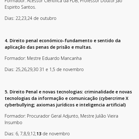
Formador: Acessor Cientifica da FDB, Professor Doutor Jão
Espirito Santos.
Dias: 22,23,24 de outubro
4. Direito penal económico-fundamento e sentido da
aplicação das penas de prisão e multas.
Formador: Mestre Eduardo Mancanha
Dias: 25,26,29,30 31 e 1,5 de novembro
5. Direito Penal e novas tecnologias: criminalidade e novas
tecnologias da informação e comunicação (cybercrime X
cyberbullying; axiomas jurídicos e inteligencia artificial)
Formador: Procurador Geral Adjunto, Mestre Julião Vieira
Subscreva a nossa
Insumbo
Newsletter!
Dias: 6, 7,8,9,12,
13
de novembro