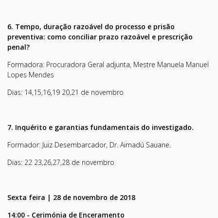
Fique sempre a par de todas as novidades!
6. Tempo, duração razoável do processo e prisão
preventiva: como conciliar prazo razoável e prescrição
penal?
Formadora: Procuradora Geral adjunta, Mestre Manuela Manuel
Lopes Mendes
Dias: 14,15,16,19 20,21 de novembro
7. Inquérito e garantias fundamentais do investigado.
Li e aceito os
Termos de Utilização
SUBSCREVER
Formador: Juiz Desembarcador, Dr. Aimadú Sauane.
Dias: 22 23,26,27,28 de novembro
Sexta feira | 28 de novembro de 2018
14:00 - Cerimónia de Enceramento