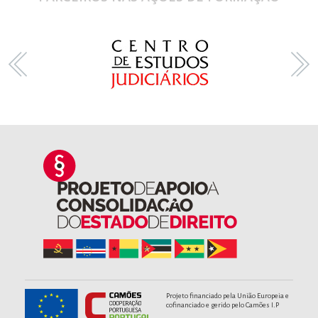
Projeto financiado pela União Europeia e
cofinanciado e gerido pelo Camões I.P