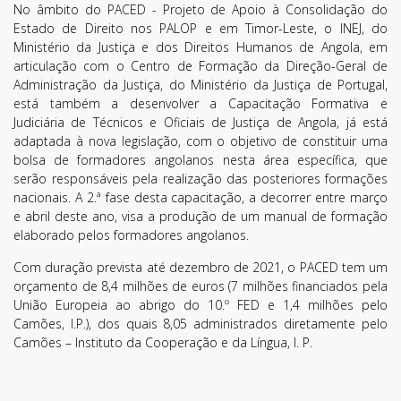
No âmbito do PACED - Projeto de Apoio à Consolidação do
Estado de Direito nos PALOP e em Timor-Leste, o INEJ, do
Ministério da Justiça e dos Direitos Humanos de Angola, em
Subscreva a nossa
articulação com o Centro de Formação da Direção-Geral de
Administração da Justiça, do Ministério da Justiça de Portugal,
Newsletter!
está também a desenvolver a Capacitação Formativa e
Judiciária de Técnicos e Oficiais de Justiça de Angola, já está
Fique sempre a par de todas as novidades!
adaptada à nova legislação, com o objetivo de constituir uma
bolsa de formadores angolanos nesta área específica, que
serão responsáveis pela realização das posteriores formações
nacionais. A 2.ª fase desta capacitação, a decorrer entre março
e abril deste ano, visa a produção de um manual de formação
elaborado pelos formadores angolanos.
Com duração prevista até dezembro de 2021, o PACED tem um
orçamento de 8,4 milhões de euros (7 milhões financiados pela
União Europeia ao abrigo do 10.º FED e 1,4 milhões pelo
Camões, I.P.), dos quais 8,05 administrados diretamente pelo
Camões – Instituto da Cooperação e da Língua, I. P.
Li e aceito os
Termos de Utilização
SUBSCREVER