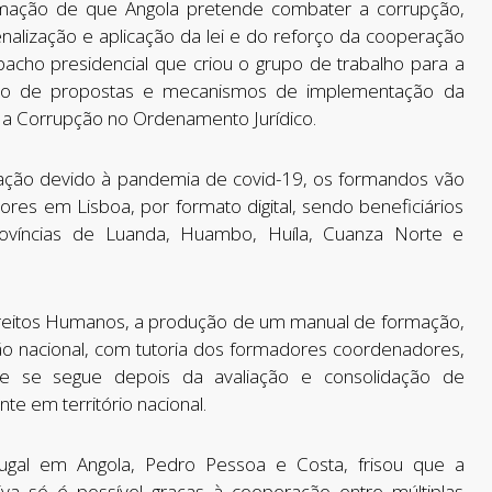
rmação de que Angola pretende combater a corrupção,
nalização e aplicação da lei e do reforço da cooperação
pacho presidencial que criou o grupo de trabalho para a
ção de propostas e mecanismos de implementação da
a Corrupção no Ordenamento Jurídico.
culação devido à pandemia de covid-19, os formandos vão
es em Lisboa, por formato digital, sendo beneficiários
 províncias de Luanda, Huambo, Huíla, Cuanza Norte e
Direitos Humanos, a produção de um manual de formação,
ão nacional, com tutoria dos formadores coordenadores,
e se segue depois da avaliação e consolidação de
e em território nacional.
ugal em Angola, Pedro Pessoa e Costa, frisou que a
iva só é possível graças à cooperação entre múltiplas