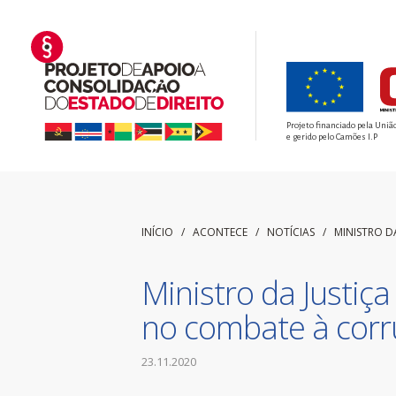
Projeto financiado pela Uniã
e gerido pelo Camões I.P
INÍCIO
/ ACONTECE /
NOTÍCIAS
/
MINISTRO 
Ministro da Justiç
no combate à cor
23.11.2020