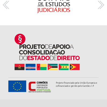
Projeto financiado pela União Europeia e
cofinanciado e gerido pelo Camões I.P