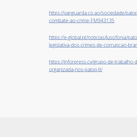
https://vanguarda.co.ao/sociedade/palop
combate-ao-crime-FM943135
https://e-global.pt/noticias/lusofonia/p
legislativa-dos-crimes-de-corrupcao-bra
https://inforpress.cv/grupo-de-trabalho-
organizada-nos-palop-tl/