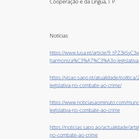
Cooperação e da Língua, I. P.
Notícias:
https://www.lusa.pt/article/9_tPZ3k5yC
harmoniza%C3%A7%C3%A3o-legislativa
https://visao.sapo.pt/atualidade/politi
legislativa-no-combate-ao-crime/
https://www.noticiasaominuto.com/mun
legislativa-no-combate-ao-crime
https://noticias.sapo.ao/actualidade/art
no-combate-ao-crime