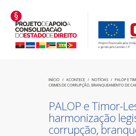
Projeto financiado pela Uniã
e gerido pelo Camões I.P
INÍCIO
/ ACONTECE /
NOTÍCIAS
/
PALOP E TI
CRIMES DE CORRUPÇÃO, BRANQUEAMENTO DE CAPIT
PALOP e Timor-Les
harmonização legis
corrupção, branqu