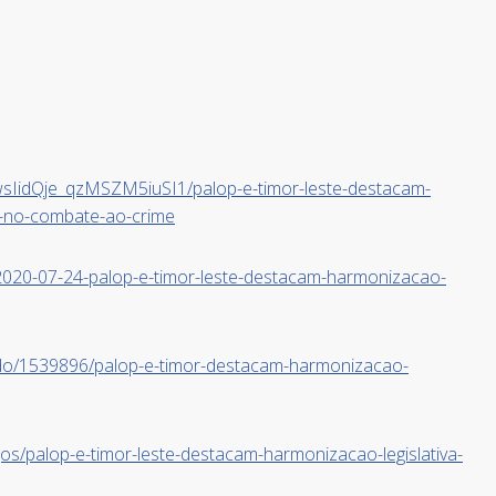
3wsIidQje_qzMSZM5iuSI1/palop-e-timor-leste-destacam-
-no-combate-ao-crime
ca/2020-07-24-palop-e-timor-leste-destacam-harmonizacao-
do/1539896/palop-e-timor-destacam-harmonizacao-
igos/palop-e-timor-leste-destacam-harmonizacao-legislativa-