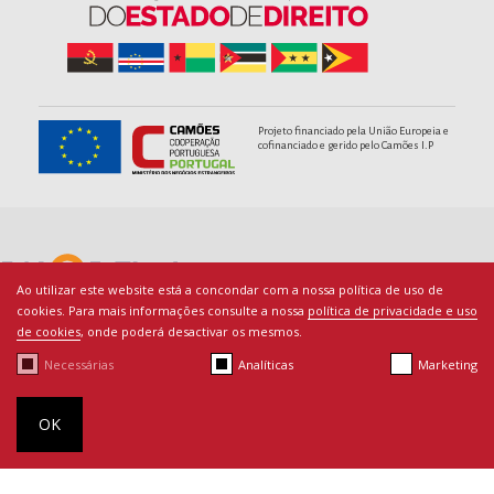
Projeto financiado pela União Europeia e
cofinanciado e gerido pelo Camões I.P
Ao utilizar este website está a concondar com a nossa política de uso de
cookies. Para mais informações consulte a nossa
política de privacidade e uso
de cookies
, onde poderá desactivar os mesmos.
Necessárias
Analíticas
Marketing
© Copyright PACED - Todos os direitos reservados.
Termos de Utilização
|
Ficha Técnica
|
Política de Cookies
|
By
OK
bluesoft