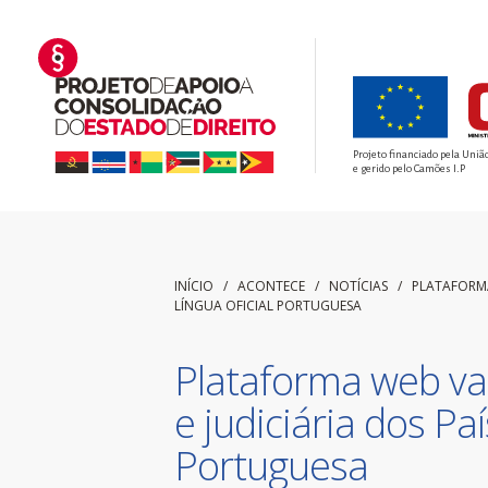
Projeto financiado pela Uniã
e gerido pelo Camões I.P
INÍCIO
/ ACONTECE /
NOTÍCIAS
/
PLATAFORMA
LÍNGUA OFICIAL PORTUGUESA
Plataforma web vai
e judiciária dos Pa
Portuguesa