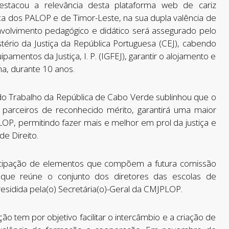
destacou a relevância desta plataforma web de cariz
iça dos PALOP e de Timor-Leste, na sua dupla valência de
volvimento pedagógico e didático será assegurado pelo
stério da Justiça da República Portuguesa (CEJ), cabendo
pamentos da Justiça, I. P. (IGFEJ), garantir o alojamento e
a, durante 10 anos.
e do Trabalho da República de Cabo Verde sublinhou que o
parceiros de reconhecido mérito, garantirá uma maior
PLOP, permitindo fazer mais e melhor em prol da justiça e
de Direito.
ticipação de elementos que compõem a futura comissão
 que reúne o conjunto dos diretores das escolas de
presidida pela(o) Secretária(o)-Geral da CMJPLOP.
 tem por objetivo facilitar o intercâmbio e a criação de