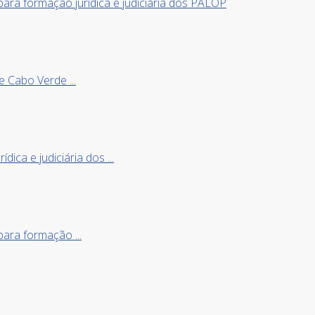
ara formação jurídica e judiciária dos PALOP
e Cabo Verde ...
ica e judiciária dos ...
ara formação ...