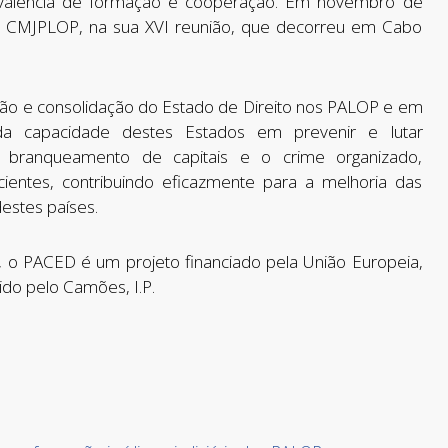
valência de formação e cooperação. Em novembro de
da à CMJPLOP, na sua XVI reunião, que decorreu em Cabo
ação e consolidação do Estado de Direito nos PALOP e em
 da capacidade destes Estados em prevenir e lutar
o branqueamento de capitais e o crime organizado,
cientes, contribuindo eficazmente para a melhoria das
estes países.
o PACED é um projeto financiado pela União Europeia,
ido pelo Camões, I.P.