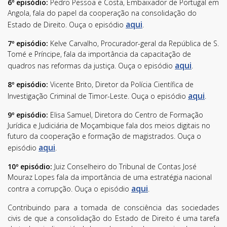
6º episódio:
Pedro Pessoa e Costa, Embaixador de Portugal em
Angola, fala do papel da cooperação na consolidação do
aqui
Estado de Direito. Ouça o episódio
.
7º episódio:
Kelve Carvalho, Procurador-geral da República de S.
Tomé e Príncipe, fala da importância da capacitação de
aqui
quadros nas reformas da justiça. Ouça o episódio
.
8º episódio:
Vicente Brito, Diretor da Polícia Científica de
aqui
Investigação Criminal de Timor-Leste. Ouça o episódio
.
9º episódio:
Elisa Samuel, Diretora do Centro de Formação
Jurídica e Judiciária de Moçambique fala dos meios digitais no
futuro da cooperação e formação de magistrados. Ouça o
Subscreva a nossa
aqui
episódio
.
Newsletter!
10º episódio:
Juiz Conselheiro do Tribunal de Contas José
Mouraz Lopes fala da importância de uma estratégia nacional
Fique sempre a par de todas as novidades!
aqui
contra a corrupção. Ouça o episódio
.
Contribuindo para a tomada de consciência das sociedades
civis de que a consolidação do Estado de Direito é uma tarefa