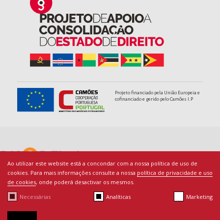
Projeto financiado pela União Europeia e
cofinanciado e gerido pelo Camões I.P
Ao utilizar este website está a concondar com a nossa política de uso de
cookies. Para mais informações consulte a nossa
política de privacidade e uso
de cookies
, onde poderá desactivar os mesmos.
Necessárias
Analíticas
Marketing
© Copyright PACED - Todos os direitos reservados.
Termos de Utilização
|
Ficha Técnica
|
Política de Cookies
|
By