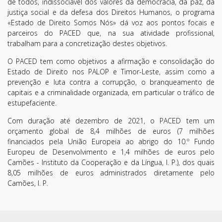
de todos, indissociável dos valores da democracia, da paz, da
justiça social e da defesa dos Direitos Humanos, o programa
«Estado de Direito Somos Nós» dá voz aos pontos focais e
parceiros do PACED que, na sua atividade profissional,
trabalham para a concretização destes objetivos.
O PACED tem como objetivos a afirmação e consolidação do
Estado de Direito nos PALOP e Timor-Leste, assim como a
Li e aceito os
Termos de Utilização
SUBSCREVER
prevenção e luta contra a corrupção, o branqueamento de
capitais e a criminalidade organizada, em particular o tráfico de
estupefaciente.
Com duração até dezembro de 2021, o PACED tem um
orçamento global de 8,4 milhões de euros (7 milhões
financiados pela União Europeia ao abrigo do 10.º Fundo
Europeu de Desenvolvimento e 1,4 milhões de euros pelo
Camões - Instituto da Cooperação e da Língua, I. P.), dos quais
8,05 milhões de euros administrados diretamente pelo
Camões, I. P.