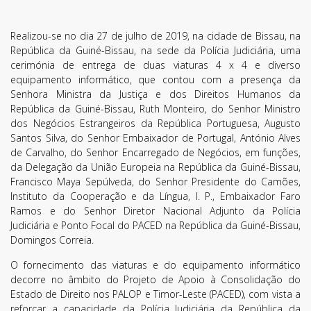
Realizou-se no dia 27 de julho de 2019, na cidade de Bissau, na
República da Guiné-Bissau, na sede da Polícia Judiciária, uma
cerimónia de entrega de duas viaturas 4 x 4 e diverso
equipamento informático, que contou com a presença da
Senhora Ministra da Justiça e dos Direitos Humanos da
República da Guiné-Bissau, Ruth Monteiro, do Senhor Ministro
dos Negócios Estrangeiros da República Portuguesa, Augusto
Santos Silva, do Senhor Embaixador de Portugal, António Alves
de Carvalho, do Senhor Encarregado de Negócios, em funções,
da Delegação da União Europeia na República da Guiné-Bissau,
Francisco Maya Sepúlveda, do Senhor Presidente do Camões,
Instituto da Cooperação e da Língua, I. P., Embaixador Faro
Ramos e do Senhor Diretor Nacional Adjunto da Polícia
Judiciária e Ponto Focal do PACED na República da Guiné-Bissau,
Domingos Correia.
O fornecimento das viaturas e do equipamento informático
decorre no âmbito do Projeto de Apoio à Consolidação do
Estado de Direito nos PALOP e Timor-Leste (PACED), com vista a
Subscreva a nossa
reforçar a capacidade da Polícia Judiciária da República da