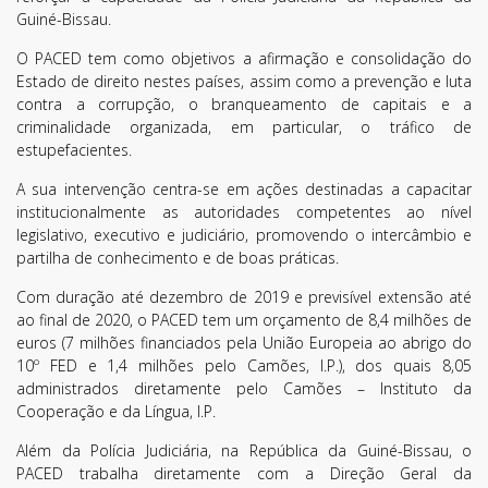
Guiné-Bissau.
Newsletter!
O PACED tem como objetivos a afirmação e consolidação do
Fique sempre a par de todas as novidades!
Estado de direito nestes países, assim como a prevenção e luta
contra a corrupção, o branqueamento de capitais e a
criminalidade organizada, em particular, o tráfico de
estupefacientes.
A sua intervenção centra-se em ações destinadas a capacitar
institucionalmente as autoridades competentes ao nível
legislativo, executivo e judiciário, promovendo o intercâmbio e
partilha de conhecimento e de boas práticas.
Com duração até dezembro de 2019 e previsível extensão até
ao final de 2020, o PACED tem um orçamento de 8,4 milhões de
Li e aceito os
Termos de Utilização
euros (7 milhões financiados pela União Europeia ao abrigo do
SUBSCREVER
10º FED e 1,4 milhões pelo Camões, I.P.), dos quais 8,05
administrados diretamente pelo Camões – Instituto da
Cooperação e da Língua, I.P.
Além da Polícia Judiciária, na República da Guiné-Bissau, o
PACED trabalha diretamente com a Direção Geral da