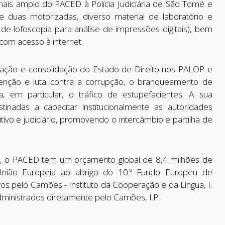
 mais amplo do PACED à Polícia Judiciária de São Tomé e
de duas motorizadas, diverso material de laboratório e
e lofoscopia para análise de impressões digitais), bem
com acesso à internet.
ação e consolidação do Estado de Direito nos PALOP e
nção e luta contra a corrupção, o branqueamento de
a, em particular, o tráfico de estupefacientes. A sua
inadas a capacitar institucionalmente as autoridades
utivo e judiciário, promovendo o intercâmbio e partilha de
 o PACED tem um orçamento global de 8,4 milhões de
 União Europeia ao abrigo do 10.º Fundo Europeu de
s pelo Camões - Instituto da Cooperação e da Língua, I.
dministrados diretamente pelo Camões, I.P.