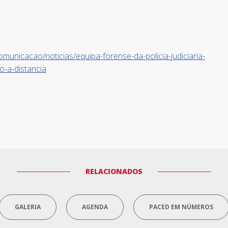
municacao/noticias/equipa-forense-da-policia-judiciaria-
o-a-distancia
RELACIONADOS
GALERIA
AGENDA
PACED EM NÚMEROS