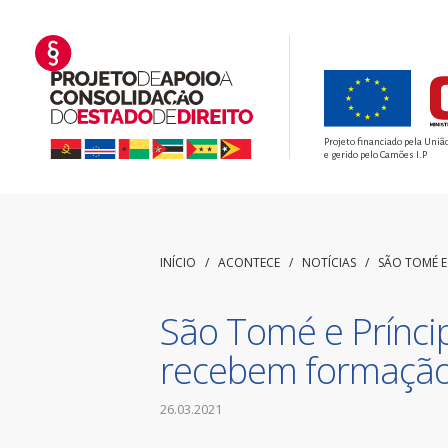
Projeto financiado pela Uniã
e gerido pelo Camões I.P
INÍCIO
/ ACONTECE /
NOTÍCIAS
/
SÃO TOMÉ E
São Tomé e Príncip
recebem formação 
26.03.2021