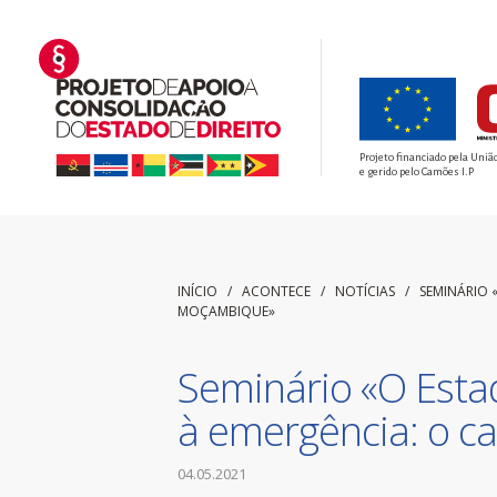
Projeto financiado pela Uniã
e gerido pelo Camões I.P
INÍCIO
/ ACONTECE /
NOTÍCIAS
/
SEMINÁRIO 
MOÇAMBIQUE»
Seminário «O Estad
à emergência: o 
04.05.2021