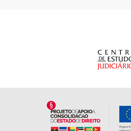
Projeto f
cofinanci