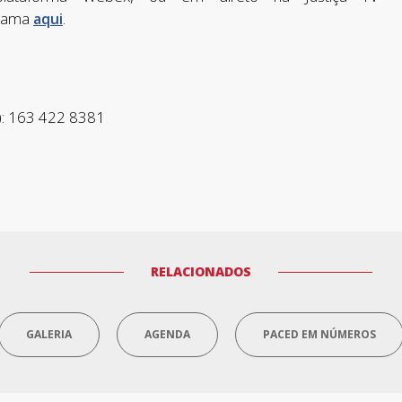
grama
.
aqui
): 163 422 8381
RELACIONADOS
GALERIA
AGENDA
PACED EM NÚMEROS