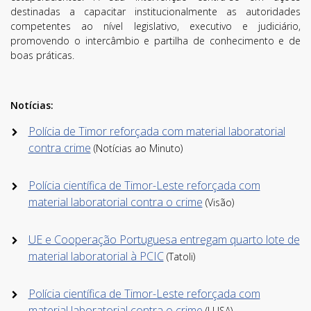
destinadas a capacitar institucionalmente as autoridades
competentes ao nível legislativo, executivo e judiciário,
promovendo o intercâmbio e partilha de conhecimento e de
boas práticas.
Notícias:
Subscreva a nossa
Polícia de Timor reforçada com material laboratorial
contra crime
(Notícias ao Minuto)
Newsletter!
Fique sempre a par de todas as novidades!
Polícia científica de Timor-Leste reforçada com
material laboratorial contra o crime
(Visão)
UE e Cooperação Portuguesa entregam quarto lote de
material laboratorial à PCIC
(Tatoli)
Polícia científica de Timor-Leste reforçada com
material laboratorial contra o crime
(LUSA)