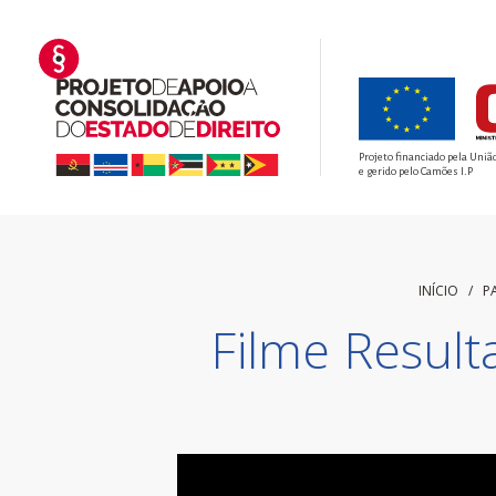
Projeto financiado pela Uniã
e gerido pelo Camões I.P
INÍCIO
/ P
Filme Resul