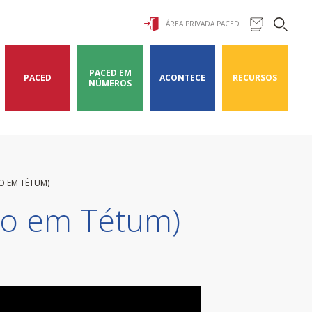
ÁREA PRIVADA PACED
PACED EM
PACED
ACONTECE
RECURSOS
NÚMEROS
O EM TÉTUM)
do em Tétum)