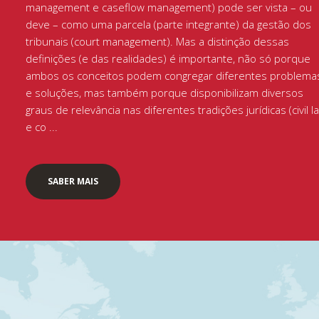
management e caseflow management) pode ser vista – ou
deve – como uma parcela (parte integrante) da gestão dos
tribunais (court management). Mas a distinção dessas
definições (e das realidades) é importante, não só porque
ambos os conceitos podem congregar diferentes problema
e soluções, mas também porque disponibilizam diversos
graus de relevância nas diferentes tradições jurídicas (civil l
e co ...
SABER MAIS