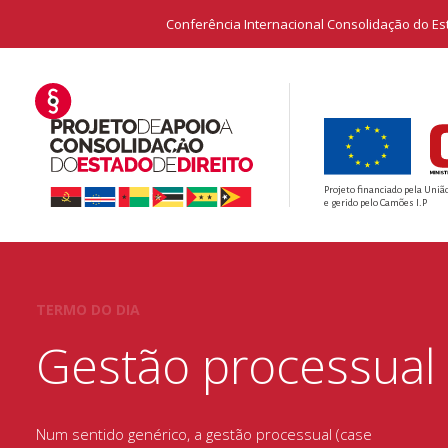
Conferência Internacional Consolidação do E
Projeto financiado pela Uniã
e gerido pelo Camões I.P
TERMO DO DIA
Gestão processual
Num sentido genérico, a gestão processual (case