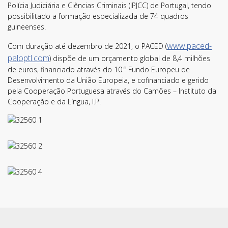
Polícia Judiciária e Ciências Criminais (IPJCC) de Portugal, tendo
possibilitado a formação especializada de 74 quadros
Subscreva a nossa
guineenses.
Newsletter!
www.paced-
Com duração até dezembro de 2021, o PACED (
paloptl.com
) dispõe de um orçamento global de 8,4 milhões
Fique sempre a par de todas as novidades!
de euros, financiado através do 10.º Fundo Europeu de
Desenvolvimento da União Europeia, e cofinanciado e gerido
pela Cooperação Portuguesa através do Camões – Instituto da
Cooperação e da Língua, I.P.
Li e aceito os
Termos de Utilização
SUBSCREVER