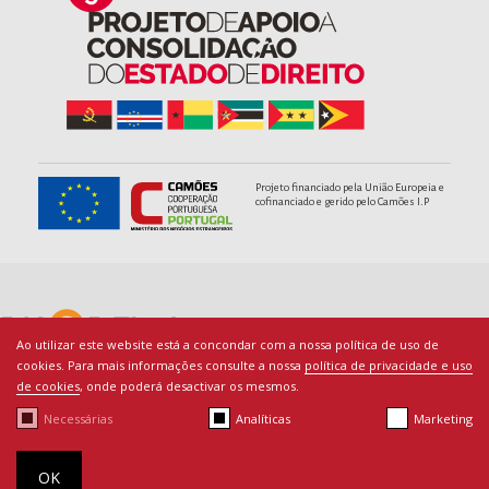
Projeto financiado pela União Europeia e
cofinanciado e gerido pelo Camões I.P
Ao utilizar este website está a concondar com a nossa política de uso de
cookies. Para mais informações consulte a nossa
política de privacidade e uso
de cookies
, onde poderá desactivar os mesmos.
Necessárias
Analíticas
Marketing
© Copyright PACED - Todos os direitos reservados.
Termos de Utilização
|
Ficha Técnica
|
Política de Cookies
|
By
OK