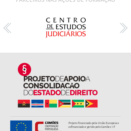
Projeto financiado pela União Europeia e
cofinanciado e gerido pelo Camões I.P