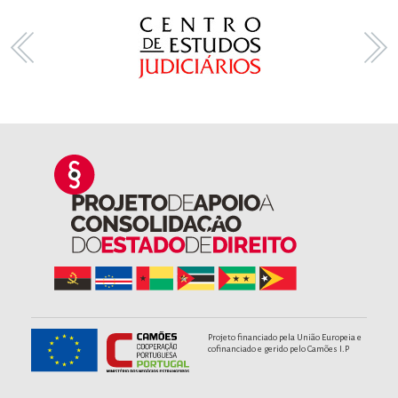
Projeto financiado pela União Europeia e
cofinanciado e gerido pelo Camões I.P