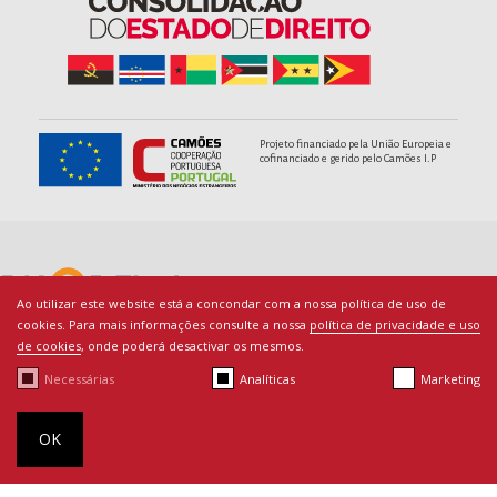
Projeto financiado pela União Europeia e
cofinanciado e gerido pelo Camões I.P
Ao utilizar este website está a concondar com a nossa política de uso de
cookies. Para mais informações consulte a nossa
política de privacidade e uso
de cookies
, onde poderá desactivar os mesmos.
Necessárias
Analíticas
Marketing
© Copyright PACED - Todos os direitos reservados.
Termos de Utilização
|
Ficha Técnica
|
Política de Cookies
|
By
OK
bluesoft