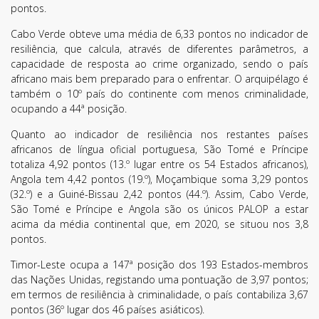
pontos.
Cabo Verde obteve uma média de 6,33 pontos no indicador de
resiliência, que calcula, através de diferentes parâmetros, a
capacidade de resposta ao crime organizado, sendo o país
africano mais bem preparado para o enfrentar. O arquipélago é
também o 10º país do continente com menos criminalidade,
ocupando a 44ª posição.
Quanto ao indicador de resiliência nos restantes países
africanos de língua oficial portuguesa, São Tomé e Príncipe
totaliza 4,92 pontos (13.º lugar entre os 54 Estados africanos),
Angola tem 4,42 pontos (19.º), Moçambique soma 3,29 pontos
(32.º) e a Guiné-Bissau 2,42 pontos (44.º). Assim, Cabo Verde,
São Tomé e Príncipe e Angola são os únicos PALOP a estar
acima da média continental que, em 2020, se situou nos 3,8
pontos.
Timor-Leste ocupa a 147ª posição dos 193 Estados-membros
das Nações Unidas, registando uma pontuação de 3,97 pontos;
em termos de resiliência à criminalidade, o país contabiliza 3,67
pontos (36º lugar dos 46 países asiáticos).