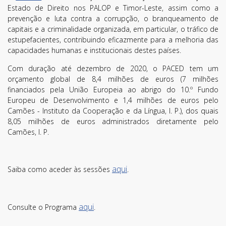
Estado de Direito nos PALOP e Timor-Leste, assim como a
prevenção e luta contra a corrupção, o branqueamento de
capitais e a criminalidade organizada, em particular, o tráfico de
estupefacientes, contribuindo eficazmente para a melhoria das
capacidades humanas e institucionais destes países.
Com duração até dezembro de 2020, o PACED tem um
orçamento global de 8,4 milhões de euros (7 milhões
Li e aceito os
Termos de Utilização
financiados pela União Europeia ao abrigo do 10.º Fundo
SUBSCREVER
Europeu de Desenvolvimento e 1,4 milhões de euros pelo
Camões - Instituto da Cooperação e da Língua, I. P.), dos quais
8,05 milhões de euros administrados diretamente pelo
Camões, I. P.
aqui
Saiba como aceder às sessões
.
aqui
Consulte o Programa
.