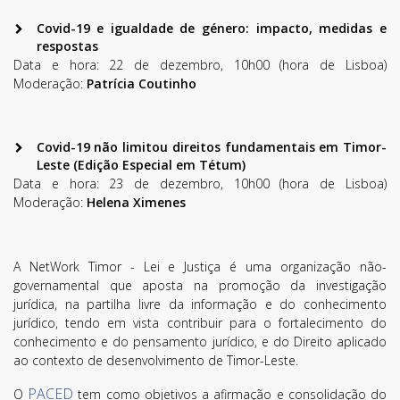
Covid-19 e igualdade de género: impacto, medidas e
respostas
Data e hora: 22 de dezembro, 10h00 (hora de Lisboa)
Moderação:
Patrícia Coutinho
Covid-19 não limitou direitos fundamentais em Timor-
Leste (Edição Especial em Tétum)
Data e hora: 23 de dezembro, 10h00 (hora de Lisboa)
Moderação:
Helena Ximenes
A NetWork Timor - Lei e Justiça é uma organização não-
Subscreva a nossa
governamental que aposta na promoção da investigação
Newsletter!
jurídica, na partilha livre da informação e do conhecimento
jurídico, tendo em vista contribuir para o fortalecimento do
Fique sempre a par de todas as novidades!
conhecimento e do pensamento jurídico, e do Direito aplicado
ao contexto de desenvolvimento de Timor-Leste.
PACED
O
tem como objetivos a afirmação e consolidação do