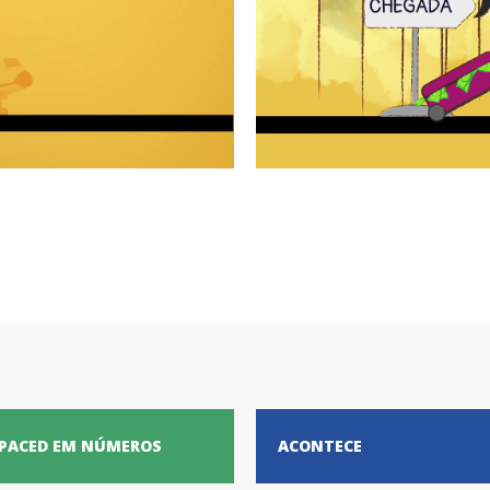
PACED EM NÚMEROS
ACONTECE