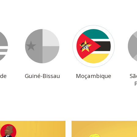
rde
Guiné-Bissau
Moçambique
Sã