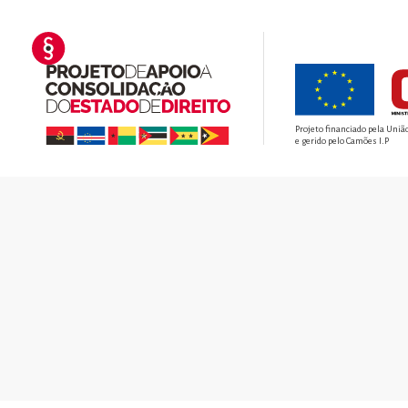
Projeto financiado pela Uniã
e gerido pelo Camões I.P