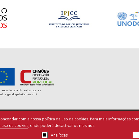
inanciado pela União Europeia e
ado e gerido pelo Camões I.P
a concondar com a nossa política de uso de cookies. Para mais informações cons
© Copyright PACED - Todos os direitos reservados.
e uso de cookies
, onde poderá desactivar os mesmos.
os de Utilização
|
Ficha Técnica
|
Política de Cookies
|
By
blu
Analíticas