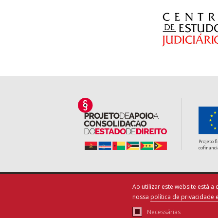
Projeto f
cofinanci
Ao utilizar este website está 
nossa
política de privacidade 
Term
Necessárias